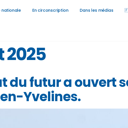
 nationale
En circonscription
Dans les médias

et 2025
 du futur a ouvert s
en-Yvelines.