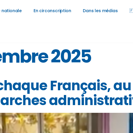
 nationale
En circonscription
Dans les médias

embre 2025
aque Français, au 
arches administrati