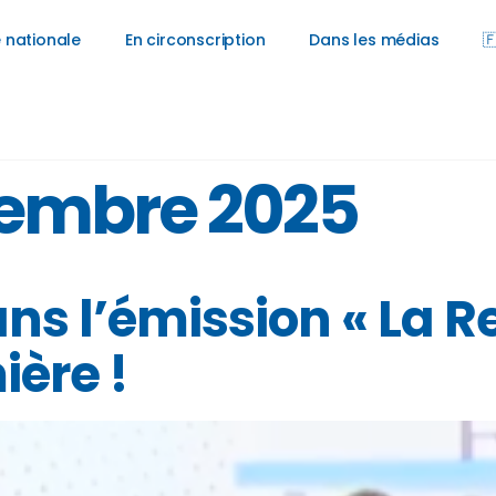
 nationale
En circonscription
Dans les médias

cembre 2025
ns l’émission « La R
ière !