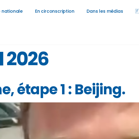
 nationale
En circonscription
Dans les médias

l 2026
 étape 1 : Beijing.