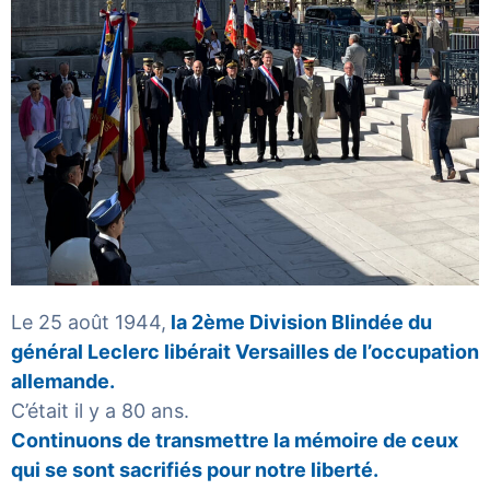
Le 25 août 1944,
la 2ème Division Blindée du
général Leclerc libérait Versailles de l’occupation
allemande.
C’était il y a 80 ans.
Continuons de transmettre la mémoire de ceux
qui se sont sacrifiés pour notre liberté.