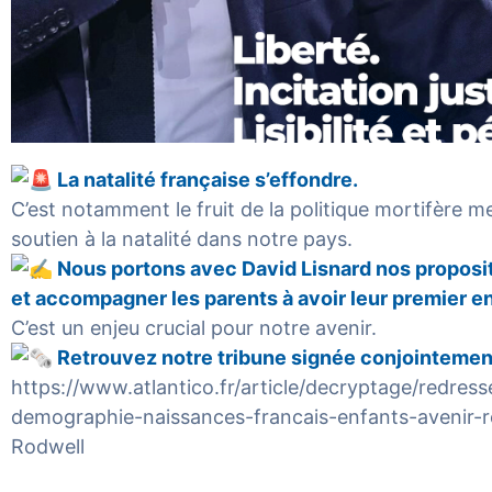
La natalité française s’effondre.
C’est notamment le fruit de la politique mortifère m
soutien à la natalité dans notre pays.
Nous portons avec David Lisnard nos proposit
et accompagner les parents à avoir leur premier en
C’est un enjeu crucial pour notre avenir.
Retrouvez notre tribune signée conjointeme
https://www.atlantico.fr/article/decryptage/redress
demographie-naissances-francais-enfants-avenir-r
Rodwell