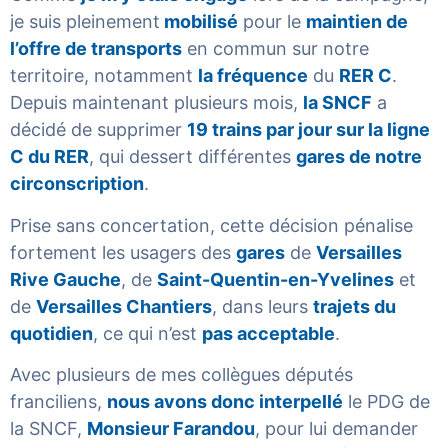
je suis pleinement
mobilisé
pour le
maintien de
l’offre de transports
en commun sur notre
territoire, notamment
la fréquence
du
RER C
.
Depuis maintenant plusieurs mois,
la SNCF
a
décidé de supprimer
19 trains par jour sur la ligne
C du RER
, qui dessert différentes
gares de notre
circonscription
.
Prise sans concertation, cette décision pénalise
fortement les usagers des
gares
de
Versailles
Rive Gauche
, de
Saint-Quentin-en-Yvelines
et
de
Versailles Chantiers
, dans leurs
trajets du
quotidien
, ce qui n’est
pas acceptable
.
Avec plusieurs de mes collègues députés
franciliens,
nous avons donc interpellé
le PDG de
la SNCF,
Monsieur Farandou
, pour lui demander