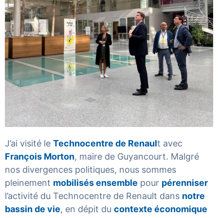
J’ai visité le
Technocentre de Renaul
t avec
François Morton
, maire de Guyancourt. Malgré
nos divergences politiques, nous sommes
pleinement
mobilisés ensemble
pour
pérenniser
l’activité du Technocentre de Renault dans
notre
bassin de vie
, en dépit du
contexte économique