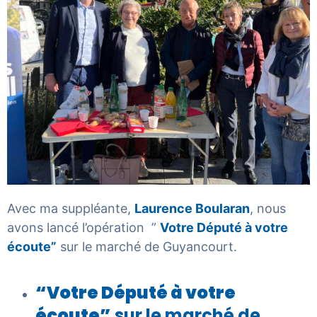
Avec ma suppléante,
Laurence Boularan
, nous
avons lancé l’opération ”
Votre Député à votre
écoute”
sur le marché de Guyancourt.
“Votre Député à votre
écoute”
sur le marché de