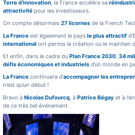
Terre d’innovation
, la France accélère sa
réindustri
attractivité
pour les investisseurs.
On compte désormais
27 licornes
de la French Tech,
La France
est également le pays
le plus attractif
d’
international
ont permis la création ou le maintien d
Et enfin, dans le cadre du
Plan France 2030
,
34 mil
défis économiques et industriels
d’un monde en per
La France
continuera d’
accompagner les entrepre
n’est qu’un début !
Bravo à
Nicolas Dufourcq
, à
Patrice Bégay
et à l’
de ce très bel événement.